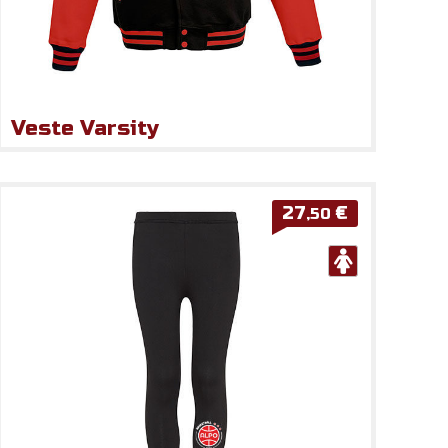
Veste Varsity
27
€
,50