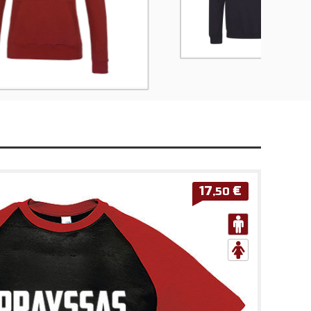
17
€
,50