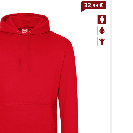
32
€
,99