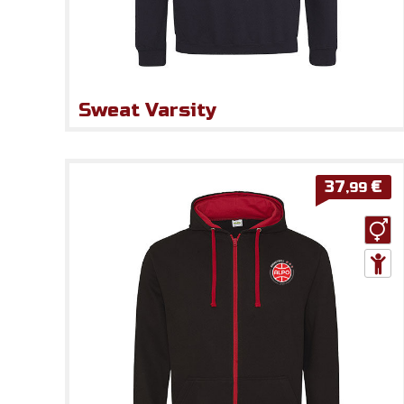
Sweat Varsity
37
€
,99