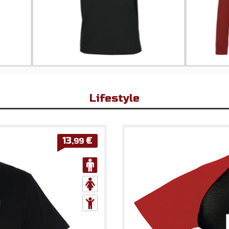
Lifestyle
13
€
,99