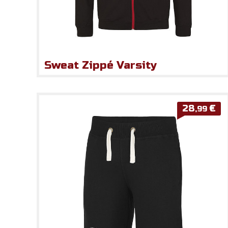
Sweat Zippé Varsity
28
€
,99