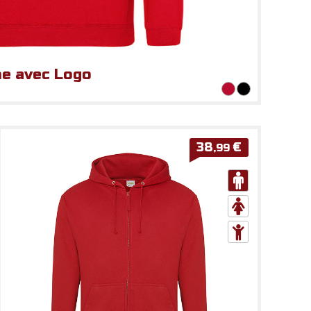
e avec Logo
38
€
,99