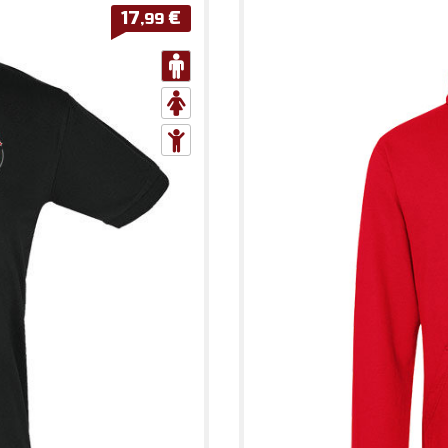
17
€
,99