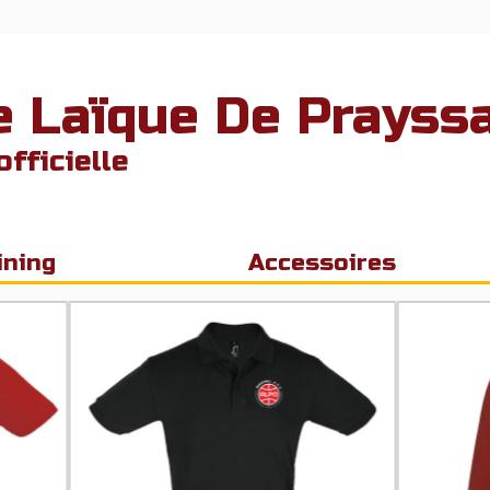
e Laïque De Prayss
fficielle
ining
Accessoires