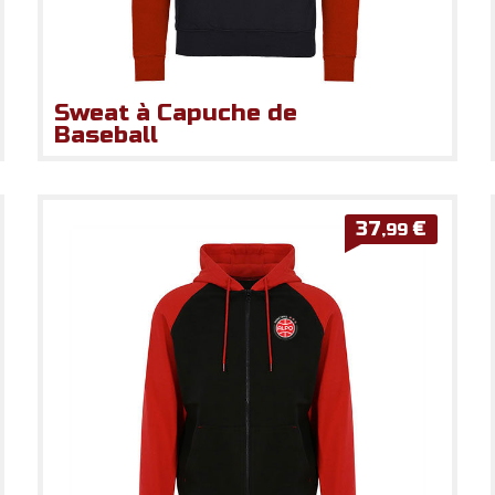
Sweat à Capuche de
Baseball
37
€
,99