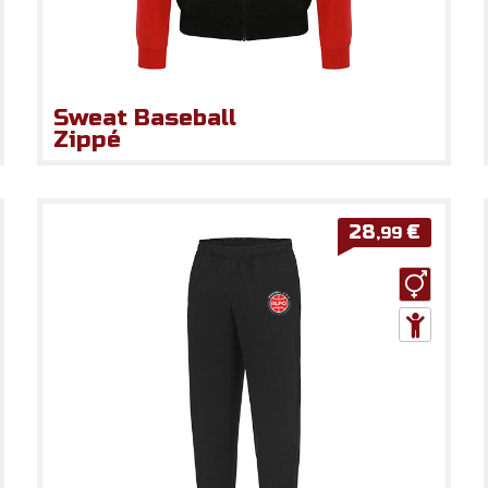
Sweat Baseball
Zippé
28
€
,99