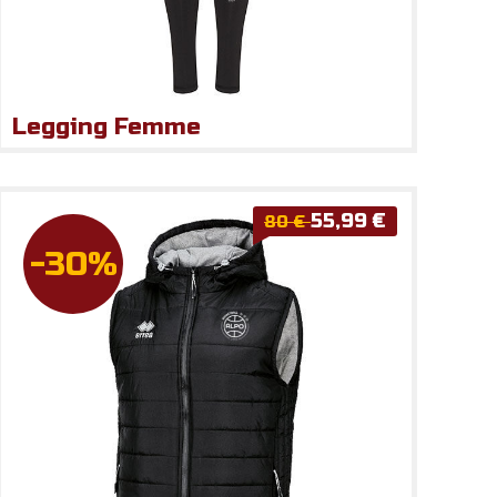
Legging Femme
55,99 €
80 €
-30%