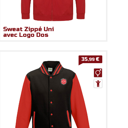
Sweat Zippé Uni
avec Logo Dos
35
€
,99