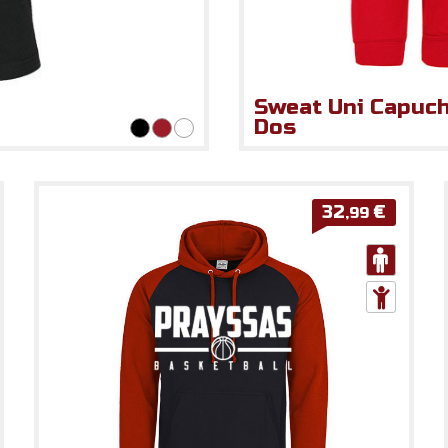
Sweat Uni Capuch
Dos
32
€
,99